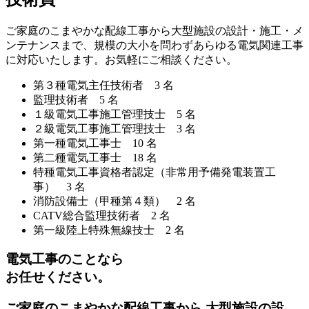
ご家庭のこまやかな配線工事から大型施設の設計・施工・メ
ンテナンスまで、規模の大小を問わずあらゆる電気関連工事
に対応いたします。お気軽にご相談ください。
第３種電気主任技術者 3 名
監理技術者 5 名
１級電気工事施工管理技士 5 名
２級電気工事施工管理技士 3 名
第一種電気工事士 10 名
第二種電気工事士 18 名
特種電気工事資格者認定（非常用予備発電装置工
事） 3 名
消防設備士（甲種第４類） 2 名
CATV総合監理技術者 2 名
第一級陸上特殊無線技士 2 名
電気工事のことなら
お任せください。
ご家庭のこまやかな配線工事から 大型施設の設